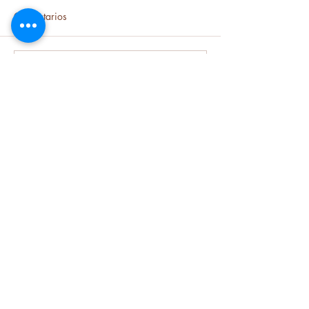
Comentarios
Escribir un comentario...
©1952 - Aquí Está Texcoco.
Requisitos para Facturas
Tomar en Cuenta para Reservar
Ubicación
Calle California 97, Parque