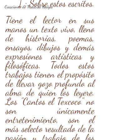
I : Sobre estos escritos.
Creaciones de Nuestros Amigos
Tiene el lector en sus 
manos un texto vivo, lleno 
de historias, poemas, 
ensayos, dibujos y demás 
expresiones artísticas y 
filosóficas. Todos estos 
trabajos tienen el propósito 
de llevar gozo profundo al 
alma de quien los leyere. 
Los "Cantos el Texcoco" no 
son únicamente 
entretenimiento, son el 
más selecto resultado de la 
pasión y trabajo de los 