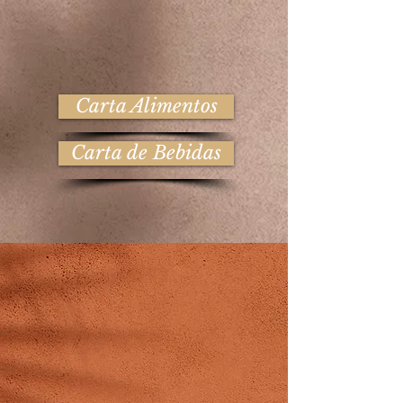
Carta Alimentos
Carta de Bebidas