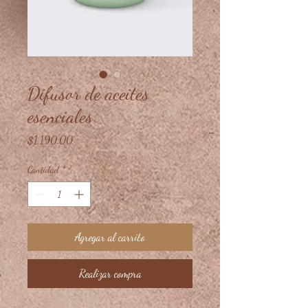
Difusor de aceites
esenciales
Precio
$1,190.00
Cantidad
*
Agregar al carrito
Realizar compra