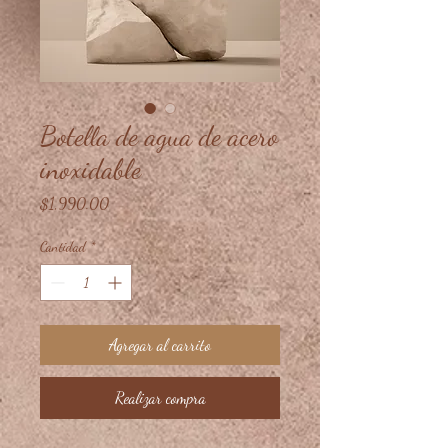
Botella de agua de acero
inoxidable
Precio
$1,990.00
Cantidad
*
Agregar al carrito
Realizar compra