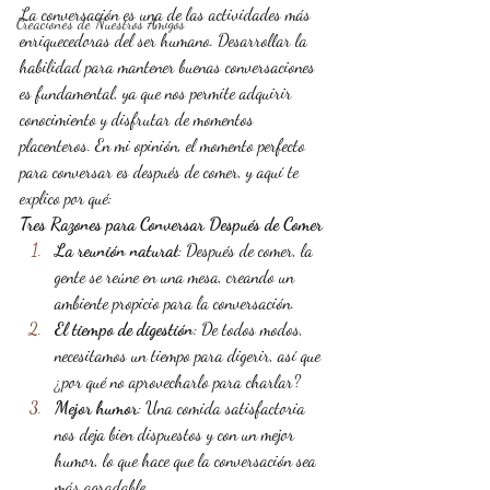
La conversación es una de las actividades más 
Creaciones de Nuestros Amigos
enriquecedoras del ser humano. Desarrollar la 
habilidad para mantener buenas conversaciones 
es fundamental, ya que nos permite adquirir 
conocimiento y disfrutar de momentos 
placenteros. En mi opinión, el momento perfecto 
para conversar es después de comer, y aquí te 
explico por qué:
Tres Razones para Conversar Después de Comer
La reunión natural
: Después de comer, la 
gente se reúne en una mesa, creando un 
ambiente propicio para la conversación.
El tiempo de digestión
: De todos modos, 
necesitamos un tiempo para digerir, así que 
¿por qué no aprovecharlo para charlar?
Mejor humor
: Una comida satisfactoria 
nos deja bien dispuestos y con un mejor 
humor, lo que hace que la conversación sea 
más agradable.